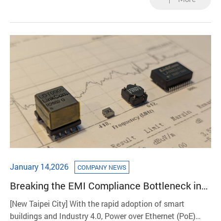
醫療與工業領域，加上Wi-Fi 7與歐美基建需求升溫，營運
成長動能強勁。
January 14,2026
COMPANY NEWS
Breaking the EMI Compliance Bottleneck in
PoE Equipment: LinkCom Manufacturing Co.,
[New Taipei City] With the rapid adoption of smart
Ltd. Launches a One-Stop Transformer and
buildings and Industry 4.0, Power over Ethernet (PoE)