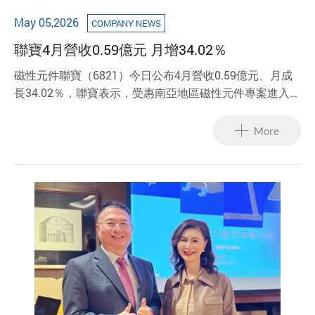
May 05,2026
COMPANY NEWS
聯寶4月營收0.59億元 月增34.02％
磁性元件聯寶（6821）今日公布4月營收0.59億元、月成
長34.02％，聯寶表示，受惠南亞地區磁性元件專案進入放
量階段，帶動旗下PoE、LAN類變壓器產品出貨增加，挹
注整體磁性元件業務銷售表現，同時，無線充電模組訂單
More
出貨同步成長，不僅有助於提升產品結構與附加價值，也
進一步帶動整體營運良好動能。