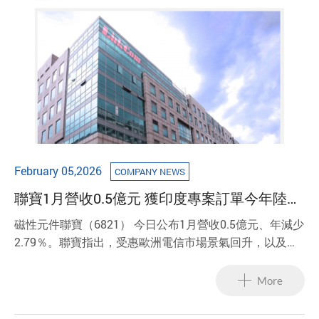
February 05,2026
COMPANY NEWS
聯寶1月營收0.5億元 獲印度專案訂單今年陸續
出貨
磁性元件聯寶（6821） 今日公布1月營收0.5億元、年減少
2.79％。聯寶指出，受惠歐洲電信市場景氣回升，以及各
國加速推動網通升級計畫，旗下PoE電源變壓器、LAN類
變壓器等磁性元件產品出貨維持一定動能，且隨著全球網
More
通設備持續朝向高速化、低延遲與高功率供電架構升級，
加上集團成功接獲印度地區專案訂單，相關產品已開始陸