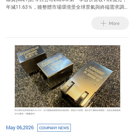
年減11.63％，雖整體市場環境受全球景氣與終端需求調整
影響，然而受惠高階磁性元件出貨穩健及營運效率提升，
帶動整體獲利表現逆勢成長，第一季稅後淨利978萬元，
More
年增3.5％，每股稅後盈餘(EPS)達0.32元，年增6.67％，
並創近三年同期新高表現，不僅展現公司持續強化營運體
質與提升獲利品質的成效，也反應在磁性元件核心技術與
市場布局上的穩健競爭優勢。
May 06,2026
COMPANY NEWS