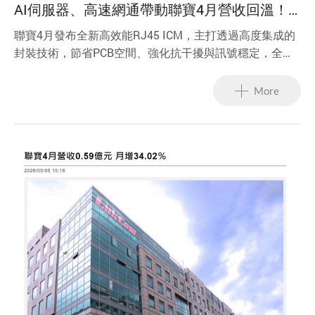
AI伺服器、高速網通帶動聯寶4月營收回溫！
矽光子、低軌衛星送樣中，下半年拚小量出貨
聯寶4月發布全新高效能RJ45 ICM，主打透過高度集成的
封裝技術，節省PCB空間、強化抗干擾與訊號穩定，全面
支援高速傳輸與PoE應用。
More