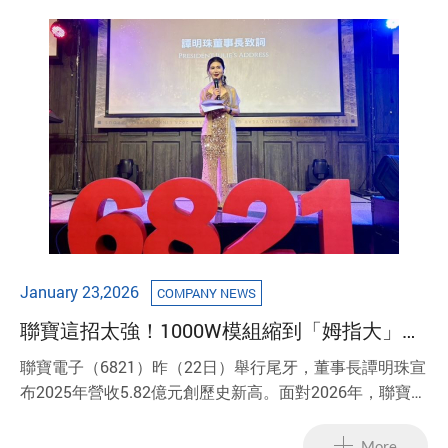
續出貨，帶動旗下磁性元件產品出貨表現穩健推進，助力
集團持續擴展海外市場成長動能。
January 23,2026
COMPANY NEWS
聯寶這招太強！1000W模組縮到「姆指大」
搶食AI伺服器大餅
聯寶電子（6821）昨（22日）舉行尾牙，董事長譚明珠宣
布2025年營收5.82億元創歷史新高。面對2026年，聯寶強
勢佈局AI領域，推出體積僅「姆指大」的1000W高功率電
源模組，專攻AI伺服器市場。同時，無線充電業務擴展至
More