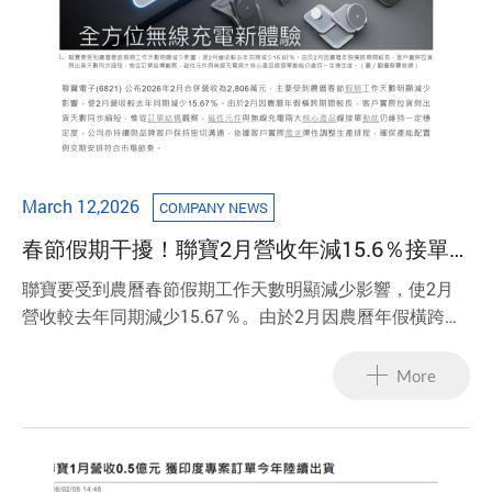
March 12,2026
COMPANY NEWS
春節假期干擾！聯寶2月營收年減15.6％接單
動能仍穩
聯寶要受到農曆春節假期工作天數明顯減少影響，使2月
營收較去年同期減少15.67％。由於2月因農曆年假橫跨期
間較長，客戶實際拉貨與出貨天數同步縮短，惟從訂單結
構觀察，磁性元件與無線充電兩大核心產品線接單動能仍
More
維持一定穩定度。