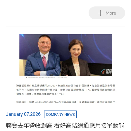
Inductor Co-Design Solution
technology continues to evolve toward higher power and
higher operating frequencies. However, the resulting
More
electromagnetic interference (EMI) challenges often
become the final barrier before a product can be brought
to market. To simplify the development process, LinkCom
Manufacturing Co., Ltd. (TPE 6821) today announced a
system-level filtering solution for PoE applications,
integrating PoE transformers + common-mode chokes +
molded inductors + LAN transformers. Through precise
component matching, this solution is designed to
significantly reduce customers’ tuning and debugging
costs.
January 07,2026
COMPANY NEWS
聯寶去年營收創高 看好高階網通應用接單動能