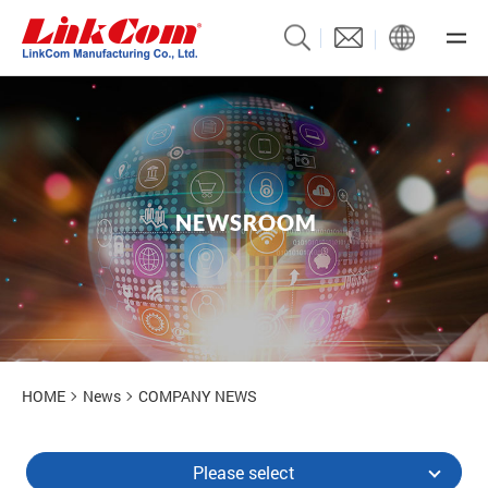
N
E
W
S
R
O
O
M
News
HOME
News
COMPANY NEWS
Please select