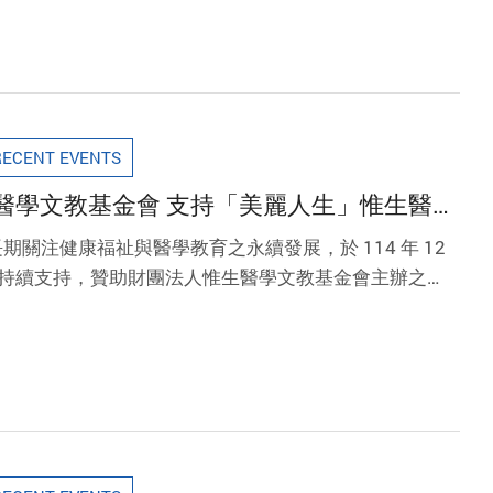
RECENT EVENTS
 支持「美麗人生」惟生醫學
力與神經發展醫學教育
關注健康福祉與醫學教育之永續發展，於 114 年 12
事長持續支持，贊助財團法人惟生醫學文教基金會主辦之
講座」。本次講座以「幼兒聽神經發展」為主題，於臺大
，吸引醫療專業人員、家長及關心兒童發展議題之社會大