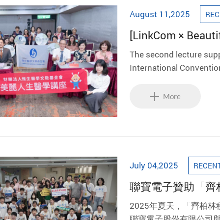
August 11,2025
REC
[LinkCom × Beautif
health by understa
The second lecture sup
International Conventio
Jen from National Taiwan
“Who Is Prone to Hepati
More
July 04,2025
RECEN
聯寶電子贊助「齊
2025年夏天，「齊柏
聯寶電子股份有限公司