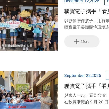
December 12,2025
聯寶電子攜手「看
整成果影片正式上
以影像陪伴孩子，用行
聯寶電子長期關注環境
年再度支持「看見・齊
像創作營》，於 7 月
More
進自然、用影像探索環
September 22,2025
聯寶電子攜手「看見
日，共同守護美麗
與家人一起，看見台灣
在秋意漸濃的 9 月 2
「ESG 親子綠活日」