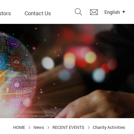
English
stors
Contact Us
Catalogue
 Input
y
議題、溝
形
關係人)
HOME
News
RECENT EVENTS
Charity Activities