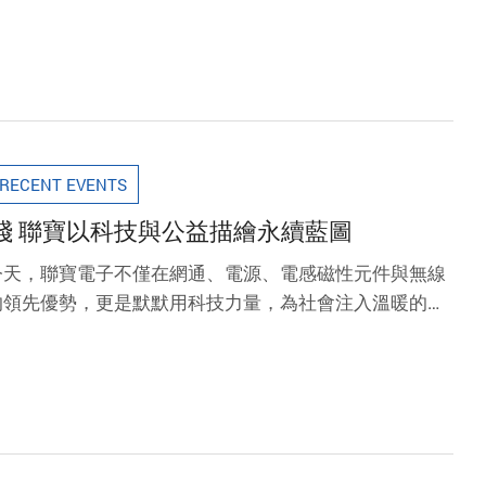
土地的呼吸與自然的脈動，學習以行動守護我們的家園。
RECENT EVENTS
踐 聯寶以科技與公益描繪永續藍圖
今天，聯寶電子不僅在網通、電源、電感磁性元件與無線
的領先優勢，更是默默用科技力量，為社會注入溫暖的企
帶領下，讓冰冷的科技產品，巧妙地與企業社會責任及
懷與希望的載體，描繪出一幅科技與公益交融的美好藍