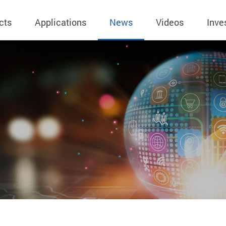
cts
Applications
News
Videos
Inve
eless Charger
BLE
Operating Income
AC-DC
 Governing
Stock Quotes
eless Charger
LED Driver
Financial Reports
Low Voltage AC
Dividend Histor
reless TX Module
Meter
Investor Conference
 Internal
Spokesperson
reless TX Module
POE
Shareholders' Meeting
ons
利害關係人關注
eless TX Module
Wall Switch
Audit
通管道與回應情
Qi1.x RX
溝通情形
外部信箱(含利害
的執行溝通情形
股務資訊