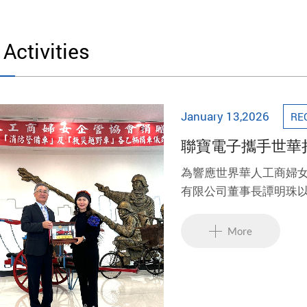
 Activities
January 13,2026
RE
聯寶電子攜手世華
防災
為響應世界華人工商婦
有限公司董事長譚明珠以
車捐贈計畫」，並與世
持第一線救災工作，展
More