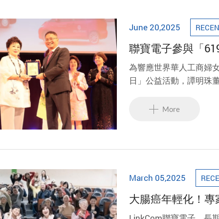
June 20,2025
RECEN
聯寶電子參與「6
大愛精神
為響應世界華人工商婦女
日」公益活動，譚明珠董
車、救災車捐贈計畫」
現企業責任與大愛精神
More
March 05,2025
RECE
大腸癌年輕化！專家
LinkCom聯寶電子