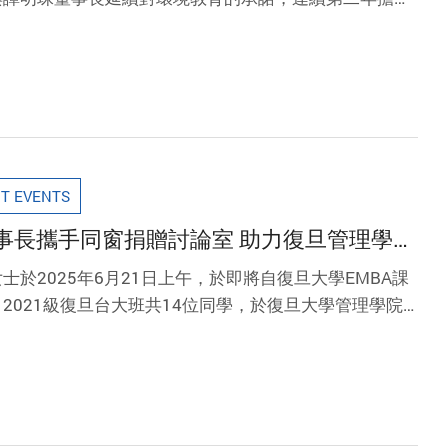
行動守護環境、培育未來綠色公民。
T EVENTS
事長攜手同窗捐贈討論室 助力復旦管理學院
於2025年6月21日上午，於即將自復旦大學EMBA課
 2021級復旦台大班共14位同學，於復旦大學管理學院
7討論室冠名為「台旦11班討論室」，以紀念這段橫跨兩
學習歷程。