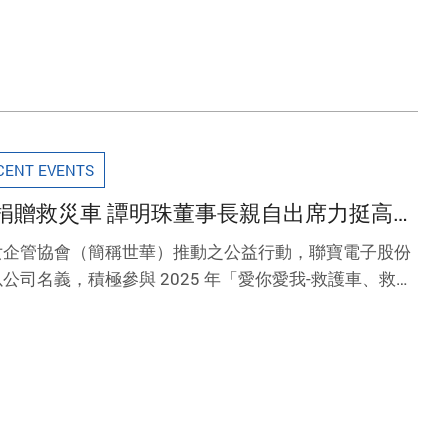
CENT EVENTS
捐贈救災車 譚明珠董事長親自出席力挺高雄
女企管協會（簡稱世華）推動之公益行動，聯寶電子股份
公司名義，積極參與 2025 年「愛你愛我-救護車、救災
華姊妹共同捐贈一輛高規格救災車予高雄市政府，實際支
現企業回饋社會的責任與行動力。