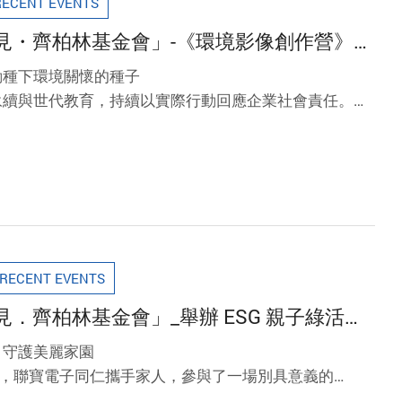
RECENT EVENTS
見・齊柏林基金會」-《環境影像創作營》完
線
動種下環境關懷的種子
永續與世代教育，持續以實際行動回應企業社會責任。今
柏林基金會」所主辦的「齊柏林種子學苑」暑期《環境影
暑假期間在淡水舉辦為期 5 天的夏令營課程，陪伴孩子們走
境，為台灣土地種下關懷與希望的種子。
RECENT EVENTS
．齊柏林基金會」_舉辦 ESG 親子綠活
台灣
、守護美麗家園
0 日，聯寶電子同仁攜手家人，參與了一場別具意義的
。這一天，大家走進淡水「齊柏林空間」，在齊柏林導演留