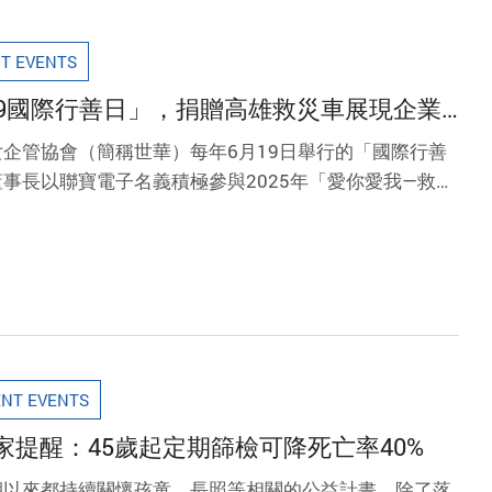
T EVENTS
19國際行善日」，捐贈高雄救災車展現企業
企管協會（簡稱世華）每年6月19日舉行的「國際行善
事長以聯寶電子名義積極參與2025年「愛你愛我—救護
，並與華董會姊妹共同捐贈一台救災車予高雄市政府，展
。
NT EVENTS
提醒：45歲起定期篩檢可降死亡率40%
，長期以來都持續關懷孩童、長照等相關的公益計畫，除了落