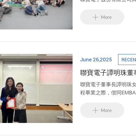
營隊贊助夥伴，以實際
More
June 26,2025
RECEN
聯寶電子譚明珠董
永續發展
聯寶電子董事長譚明珠女士
程畢業之際，偕同EMBA
舉行捐贈儀式，將B20
岸、融合知識與情誼的
More