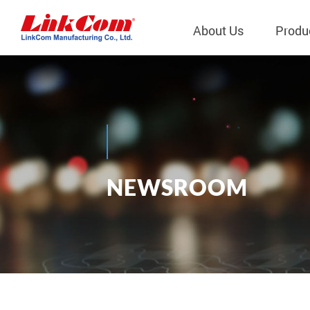
About Us
Produ
Telecom
Company Overview
Qi2.0 Wir
Company
LAN Transformers
Qi1.x Wir
Structure
Power Magnetics
Qi2.2 Wi
Important
N
E
W
S
R
O
O
M
PLC Transformers
Qi2.0 Wi
Regulati
News
EMI/RFI Filter
Qi1.x Wir
Internal 
RF Magnetics
Wireless 
獨立董事
Module
Inductors
Planar Transformers