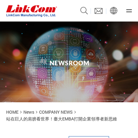
N
E
W
S
R
O
O
M
News
HOME
News
COMPANY NEWS
站在巨人的肩膀看世界！臺大EMBA打開企業領導者新思維