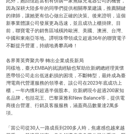
此外，她回憶起當初有併購一家無線充電器公司的機會，
因為深耕大陸多年的同學們提供相關專業建議，推薦關鍵
的律師，讓她更有信心做出正確的決策。後來證明，這個
新事業體讓公司發展更為迅速，並且成功上櫃掛牌。目
前，聯寶電子的銷售區域橫跨歐洲、美國、澳洲、台灣、
中國和東南亞等地。譚明珠帶領成立超過36年的聯寶電子
不斷提升營運，持續地勇攀高峰！
各界菁英齊聚共學 轉出企業成長新局
同樣地，臺大EMBA的就讀經驗也幫助欣新網總經理黃懷
恩帶領公司走出低迷虧損的困境，不斷轉型，最終成為臺
灣電商代營運服務的領導者。該公司在2023年底成功上
櫃，一年內獲利超過半個股本。欣新網現今超過200家知
名品牌，包括花王、巴黎萊雅和New Balance等，提供電
商後台營運、行銷及客服服務，涵蓋商品數量達2萬多
項。
「當公司從30人一路成長到200多人時，焦慮感也越來越