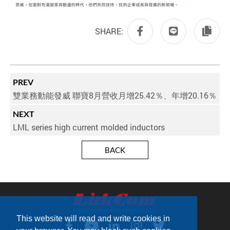
SHARE:
PREV
雙業務動能發威 聯寶8月營收月增25.42％、年增20.16％
NEXT
LML series high current molded inductors
BACK
This website will read and write cookies in