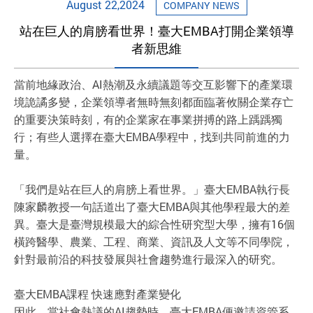
August 22,2024
COMPANY NEWS
站在巨人的肩膀看世界！臺大EMBA打開企業領導
者新思維
當前地緣政治、AI熱潮及永續議題等交互影響下的產業環
境詭譎多變，企業領導者無時無刻都面臨著攸關企業存亡
的重要決策時刻，有的企業家在事業拼搏的路上踽踽獨
行；有些人選擇在臺大EMBA學程中，找到共同前進的力
量。
「我們是站在巨人的肩膀上看世界。」臺大EMBA執行長
陳家麟教授一句話道出了臺大EMBA與其他學程最大的差
異。臺大是臺灣規模最大的綜合性研究型大學，擁有16個
橫跨醫學、農業、工程、商業、資訊及人文等不同學院，
針對最前沿的科技發展與社會趨勢進行最深入的研究。
臺大EMBA課程 快速應對產業變化
因此，當社會熱議的AI趨勢時，臺大EMBA便邀請資管系