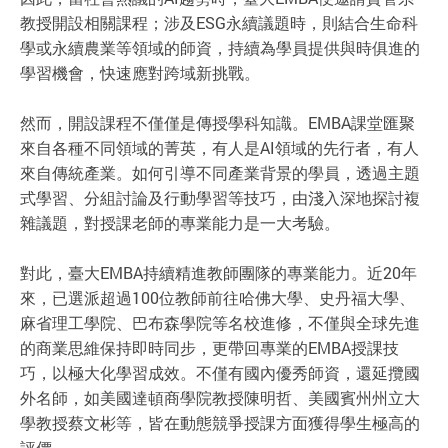
教授開設相關課程；涉及ESG永續議題時，則結合生命科
學或永續農業等領域的師資，持續為學員提供與時俱進的
學習機會，快速應對跨域新挑戰。
然而，開設課程不僅僅是傳授學科知識。EMBA課堂匯聚
來自各種不同領域的菁英，有人是AI領域的先行者，有人
來自傳統產業。如何引導不同產業背景的學員，透過主題
式學習、分組討論及行動學習等技巧，由淺入深地探討複
雜議題，對授課老師的專業能力是一大考驗。
對此，臺大EMBA持續精進教師團隊的專業能力。近20年
來，已選派超過100位教師前往哈佛大學、史丹福大學、
麻省理工學院、巴布森學院等名校進修，不僅與全球先進
的商業思維保持即時同步，更帶回專業的EMBA授課技
巧，以極大化學習成效。不僅有國內優秀師資，還延攬國
外名師，如美國達頓商學院教授陳明哲、美國賓州州立大
學教授蔡文彬等，皆在動態競爭授課方面獲得學生極高的
評價。