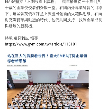
EMBA堅持「不開設線上課程」，讓年齡層從三十歲到八
十歲的產業佼佼者們齊聚一堂。在國內外專業師資的引導
下，這些菁英們在課堂上激盪出創新的火花與思維。在面
對充滿變革與動盪的時代，他們共同扶持，找到企業成長
與發展的新契機。
轉載 遠見雜誌 報導
https://www.gvm.com.tw/article/115101