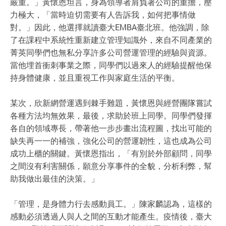
嚴重。」黃懷恩坦言，身為領導者肩負著公司的重擔，壓
力極大，「當時迫切需要有人告訴我，如何把事情做
對。」因此，他選擇就讀臺大EMBA臺北班。他強調，除
了在課程中系統性重新建立管理知識外，來自不同產業的
菁英同學們也無私分享許多公司營運管理的經驗與資源。
當他埋首衝刺事業之際，同學們以過來人的經驗提醒他保
持身體健康，並且重視工作與家庭生活的平衡。
某次，欣新網營運遇到棘手難題，黃懷恩與經營團隊嘗試
各種方法均無效果，最後，求助於班上同學。同學們發揮
各自的領域專長，帶著他一步步畫出流程圖，找出可能的
缺失再一一的補強，強化公司的營運韌性，這也成為公司
成功上櫃的關鍵。黃懷恩指出，「有別於外部顧問，同學
之間沒有利害關係，願意分享事件的全貌，分析利弊，幫
助我做出最佳的決策。」
「管理，是身體力行去感動員工。」陳家麟認為，這樣的
感動必須透過人與人之間的互動才能產生。疫情後，臺大