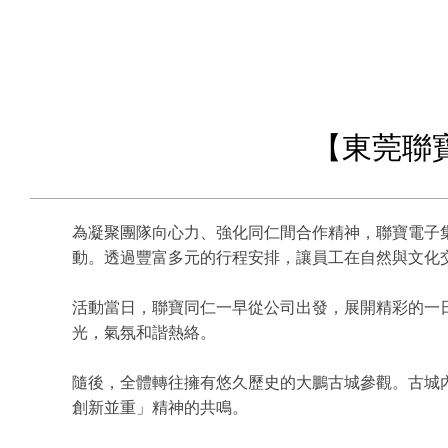
【東莞聯
為凝聚團隊向心力、強化同仁間合作精神，聯寶電子集
動。透過豐富多元的行程安排，讓員工在自然與文化
活動當日，聯寶同仁一早從公司出發，展開精彩的一
光，氣氛和諧熱絡。
隨後，全體轉往擁有悠久歷史的大鵬古城參觀。古城
創新並重」精神的共鳴。