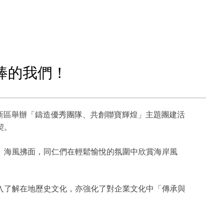
棒的我們！
鵬新區舉辦「鑄造優秀團隊、共創聯寶輝煌」主題團建活
契。
、海風拂面，同仁們在輕鬆愉悅的氛圍中欣賞海岸風
入了解在地歷史文化，亦強化了對企業文化中「傳承與