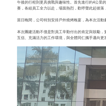
午後的行程則更具挑戰與趣味性。首先進行約4公里
賽，各組員工全力以赴，場面熱烈，歡呼聲此起彼落
當日晚間，公司特別安排戶外燒烤晚宴，為本次活動
本次團建活動不僅是對員工辛勤付出的肯定與鼓勵，
互信、充滿活力的工作環境，與全體同仁攜手邁向更