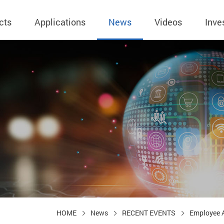
cts
Applications
News
Videos
Inve
eless Charger
BLE
Operating Income
AC-DC
 Governing
Stock Quotes
eless Charger
LED Driver
Financial Reports
Low Voltage AC
Dividend Histor
reless TX Module
Meter
Investor Conference
 Internal
Spokesperson
reless TX Module
POE
Shareholders' Meeting
ons
利害關係人關注
eless TX Module
Wall Switch
Audit
通管道與回應情
Qi1.x RX
溝通情形
外部信箱(含利害
的執行溝通情形
HOME
News
RECENT EVENTS
Employee A
股務資訊