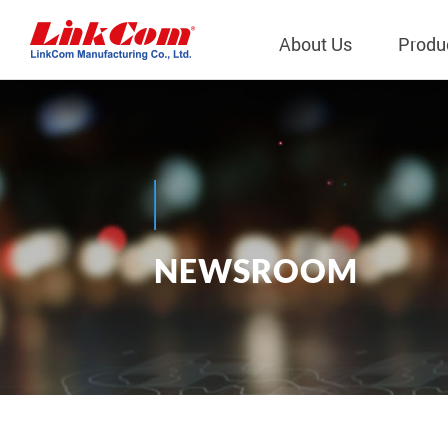
About Us
Produ
Telecom
Company Overview
Qi2.0 Wir
Company
LAN Transformers
Qi1.x Wir
Structure
Power Magnetics
Qi2.2 Wi
Important
N
E
W
S
R
O
O
M
PLC Transformers
Qi2.0 Wi
Regulati
News
EMI/RFI Filter
Qi1.x Wir
Internal 
RF Magnetics
Wireless 
獨立董事
Module
Inductors
Planar Transformers