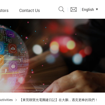
English
stors
Contact Us
Catalogue
 Input
y
議題、溝
形
關係人)
ctivities
【東莞聯寶光電團建日記】在大鵬，遇見更棒的我們！