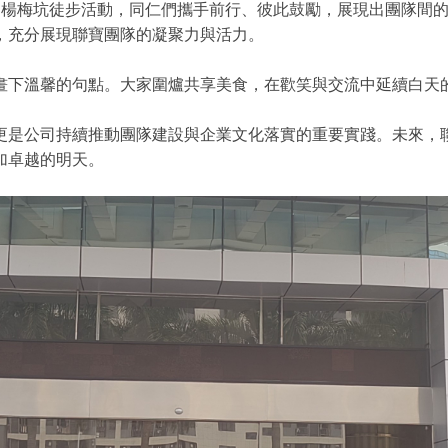
的楊梅坑徒步活動，同仁們攜手前行、彼此鼓勵，展現出團隊間
，充分展現聯寶團隊的凝聚力與活力。
畫下溫馨的句點。大家圍爐共享美食，在歡笑與交流中延續白天
更是公司持續推動團隊建設與企業文化落實的重要實踐。未來，
加卓越的明天。