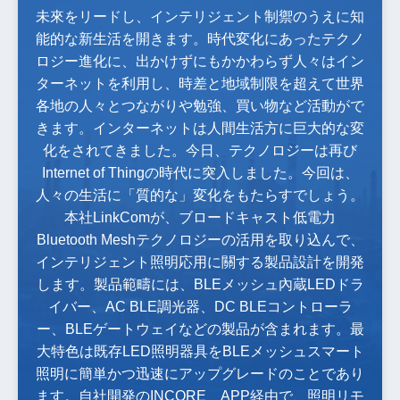
未來をリードし、インテリジェント制禦のうえに知
能的な新生活を開きます。時代変化にあったテクノ
ロジー進化に、出かけずにもかかわらず人々はイン
ターネットを利用し、時差と地域制限を超えて世界
各地の人々とつながりや勉強、買い物など活動がで
きます。インターネットは人間生活方に巨大的な変
化をされてきました。今日、テクノロジーは再び
Internet of Thingの時代に突入しました。今回は、
人々の生活に「質的な」変化をもたらすでしょう。
本社LinkComが、ブロードキャスト低電力
Bluetooth Meshテクノロジーの活用を取り込んで、
インテリジェント照明応用に關する製品設計を開発
します。製品範疇には、BLEメッシュ內蔵LEDドラ
イバー、AC BLE調光器、DC BLEコントローラ
ー、BLEゲートウェイなどの製品が含まれます。最
大特色は既存LED照明器具をBLEメッシュスマート
照明に簡単かつ迅速にアップグレードのことであり
ます。自社開発のINCORE APP経由で、照明リモ