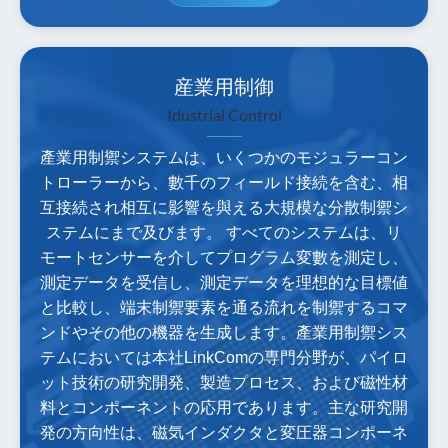
産業用制御
Idustrial Control
產業用制禦システムは、いくつかのモジュラーコン
トローラーから、數千のフィールド接続を含む、相
互接続され相互に影響を與える大規模な分散制禦シ
ステムにまで及びます。 すべてのシステムは、リ
モートセンサーを介してプログラム変數を測定し、
測定データを受信し、測定データを理想的な目標値
と比較し、端末制禦要素を通る流れを制禦するコマ
ンドやその他の機器を生成します。產業用制禦シス
テムにおいては本社LinkComの専門分野が、パイロ
ット技術の研究開発、製造プロセス、および磁性材
料とコンポーネントの応用であります。主な研究開
発の方向性は、磁気インダクタと変圧器コンポーネ