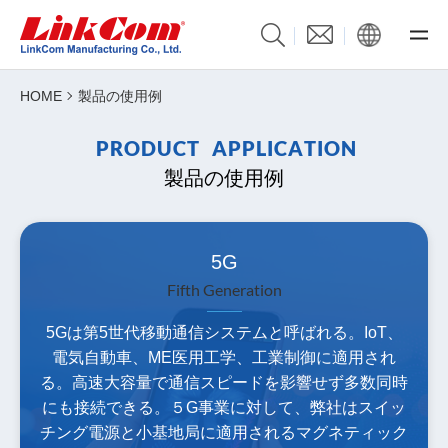
HOME
製品の使用例
P
R
O
D
U
C
T
A
P
P
L
I
C
A
T
I
O
N
製品の使用例
5G
Fifth Generation
5Gは第5世代移動通信システムと呼ばれる。IoT、
電気自動車、ME医用工学、工業制御に適用され
る。高速大容量で通信スピードを影響せず多数同時
にも接続できる。５G事業に対して、弊社はスイッ
チング電源と小基地局に適用されるマグネティック