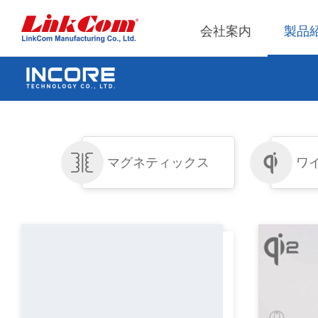
会社案内
製品
ネット通信
運営概略
Qi2.
企業管
ネットトランス
Qi1.
社内ル
マグネティックス
ワ
電源マグネティックス
Qi2.2
内部監
モジュ
PLCトランス
獨立董
Qi2.0
EMI/RFIフィルタ
モジュ
RFマグネティックス
Qi1.x W
電感
ワイヤレス
モジュ
平板變壓器