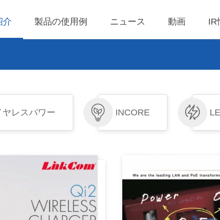
紹介
製品の使用例
ニュース
動画
I
0 ワイヤレス充電器
理
BLE
営業利益
AC-DC
株価検索
x ワイヤレス充電製品
ール
LED Driver
決算短信
Low Voltage AC I
株主配当金一覧
AC電圧入力ドラ
イヤレスパワー
INCORE
LE
 ワイヤレス TX 充電
査
Meter
IR説明会
会社のスポークス
ール
ン、代理のスポー
事溝通情形
POE
株主総会情報
ーソン
 ワイヤレス TX 充電
Wall Switch
ール
利害關係人關注議
通管道與回應情形
ireless TX Module
外部信箱(含利害關
 Qi1.x RX 充電
執行溝通情形
ール