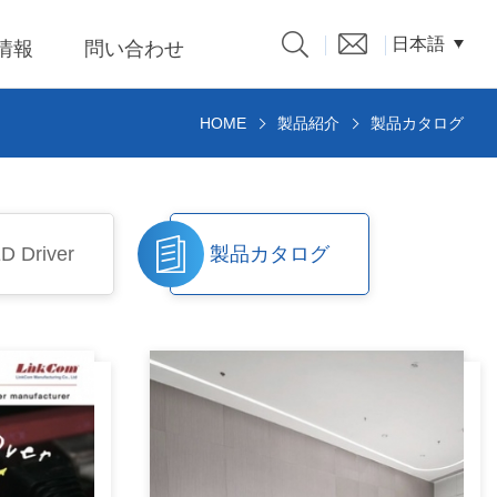
日本語
R情報
問い合わせ
HOME
製品紹介
製品カタログ
製品カタログ
nput 低
D Driver
製品カタログ
パーソ
クスパ
題、溝
係人)的