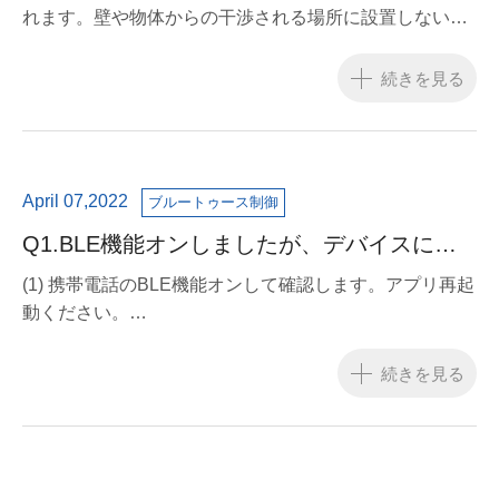
れます。壁や物体からの干渉される場所に設置しないで
ください。
続きを見る
April 07,2022
ブルートゥース制御
Q1.BLE機能オンしましたが、デバイスに繋
ぎできない。
(1) 携帯電話のBLE機能オンして確認します。アプリ再起
動ください。
(2)ネット状態お確認ください。
(3)携帯電話再起動ください。BLE機能確認ください。
続きを見る
(4)ライトに入力ください。