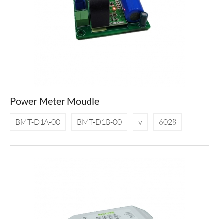
Power Meter Moudle
BMT-D1A-00
BMT-D1B-00
v
6028