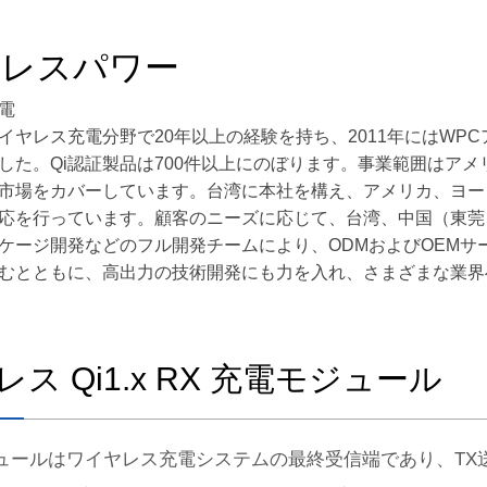
股務資訊
ヤレスパワー
電
はワイヤレス充電分野で20年以上の経験を持ち、2011年にはWPC
した。Qi認証製品は700件以上にのぼります。事業範囲はア
市場をカバーしています。台湾に本社を構え、アメリカ、ヨー
応を行っています。顧客のニーズに応じて、台湾、中国（東莞
ケージ開発などのフル開発チームにより、ODMおよびOEMサー
むとともに、高出力の技術開発にも力を入れ、さまざまな業界
ス Qi1.x RX 充電モジュール
ジュールはワイヤレス充電システムの最終受信端であり、T