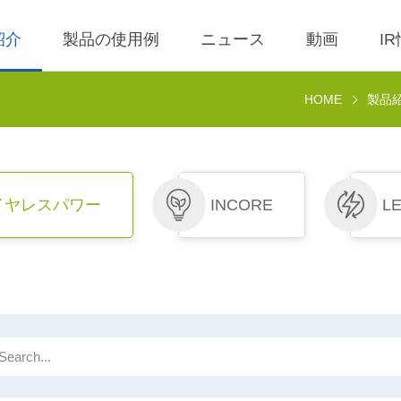
紹介
製品の使用例
ニュース
動画
I
HOME
製品
0 ワイヤレス充電器
理
BLE
営業利益
AC-DC
株価検索
x ワイヤレス充電製品
ール
LED Driver
決算短信
Low Voltage AC I
株主配当金一覧
AC電圧入力ドラ
イヤレスパワー
INCORE
LE
 ワイヤレス TX 充電
査
Meter
IR説明会
会社のスポークス
ール
ン、代理のスポー
事溝通情形
POE
株主総会情報
ーソン
 ワイヤレス TX 充電
Wall Switch
ール
利害關係人關注議
通管道與回應情形
ireless TX Module
外部信箱(含利害關
 Qi1.x RX 充電
執行溝通情形
ール