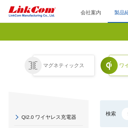
会社案内
製品
ネット通信
運営概略
Qi2.
企業管
ネットトランス
Qi1.
社内ル
マグネティックス
ワ
電源マグネティックス
Qi2.2
内部監
モジュ
PLCトランス
獨立董
Qi2.0
EMI/RFIフィルタ
モジュ
RFマグネティックス
Qi1.x W
電感
検索
ワイヤレス
Qi2.0 ワイヤレス充電器
モジュ
平板變壓器