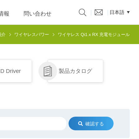
日本語
R情報
問い合わせ
紹介
ワイヤレスパワー
ワイヤレス Qi1.x RX 充電モジュール
製品カタログ
nput 低
D Driver
製品カタログ
パーソ
クスパ
題、溝
係人)的
確認する