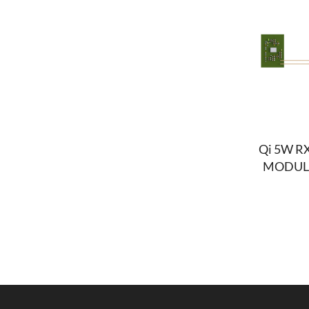
Qi 5W R
MODULE