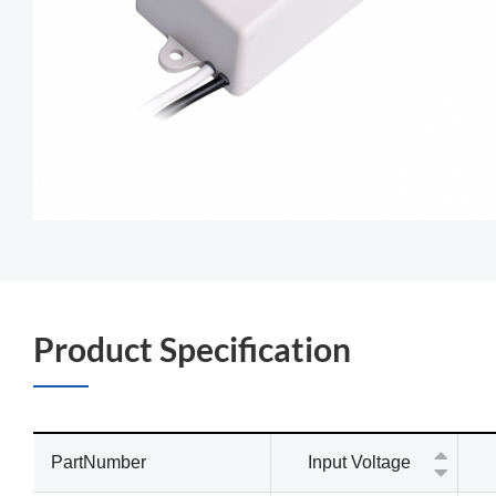
Product Specification
PartNumber
Input Voltage