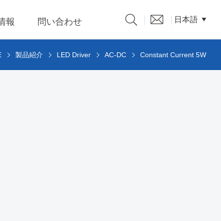
日本語
R情報
問い合わせ
E
製品紹介
LED Driver
AC-DC
Constant Current 5W
製品カタログ
nput 低
パーソ
クスパ
題、溝
係人)的