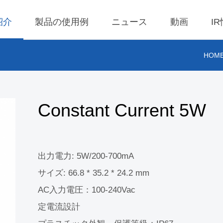
紹介
製品の使用例
ニュース
動画
I
HOM
0 ワイヤレス充電器
理
BLE
営業利益
AC-DC
株価検索
x ワイヤレス充電製品
ール
LED Driver
決算短信
Low Voltage AC I
株主配当金一覧
Constant Current 5W
AC電圧入力ドラ
 ワイヤレス TX 充電
査
Meter
IR説明会
会社のスポークス
ール
ン、代理のスポー
事溝通情形
POE
株主総会情報
ーソン
 ワイヤレス TX 充電
出力電力: 5W/200-700mA
Wall Switch
ール
利害關係人關注議
サイズ: 66.8 * 35.2 * 24.2 mm
通管道與回應情形
ireless TX Module
AC入力電圧：100-240Vac
外部信箱(含利害關
 Qi1.x RX 充電
定電流設計
執行溝通情形
ール