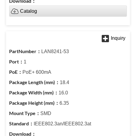
Catalog
LAN8241-53
1
PoE+ 600mA
18.4
16.0
6.35
SMD
IEEE802.3an/IEEE802.3at