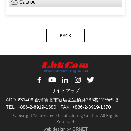
Catalog
BACK
サイトマップ
ADD：
231408 台湾新北市新店區宝橋路235巷127号5階
TEL：
+886-2-8919-1380
FAX：
+886-2-8919-1370
Copyright © LinkCom Manufacturing Co., Ltd. All Rights
Reserved.
web design
by GRNET