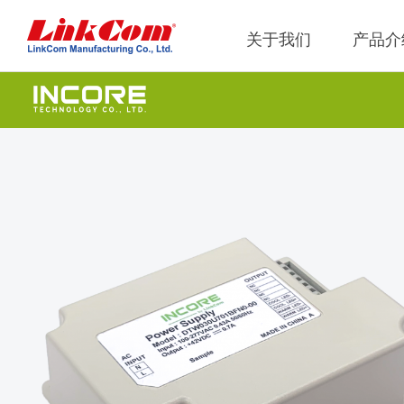
关于我们
产品介
网通
公司概况
Qi2.0
公司治
网络变压器
Qi1.x
重要内
电源磁性元件
Qi2.2
内部稽
电力綫通讯变压器
Qi2.0
獨立董
噪音抑制
Qi1.x
射频磁性元件
Qi1.x
電感
平板變壓器