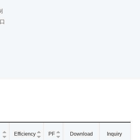
制
接口
Efficiency
PF
Download
Inquiry