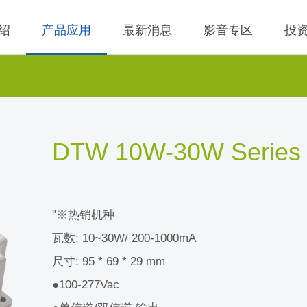
绍
产品应用
最新消息
影音专区
投
 无线充电成品
理
BLE
营业收入
交流-直流
股价查询
 无线充电成品
规
LED Driver
财务报告
低交流电压输入
历年股利分流
DTW 10W-30W Series
 TX 发射模组
核
Meter
法说会
公司发言人、代理
 TX 发射模组
事溝通情形
POE
股东会资讯
利害關係人關注議
通管道與回應情形
"※热销机种
 TX 發射模組
Wall Switch
外部信箱(含利害關
瓦数: 10~30W/ 200-1000mA
 RX 接收模组
執行溝通情形
尺寸: 95 * 69 * 29 mm
股務資訊
●100-277Vac