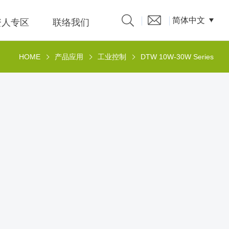
简体中文
资人专区
联络我们
HOME
产品应用
工业控制
DTW 10W-30W Series
产品型录
发言人
題、溝
係人)的