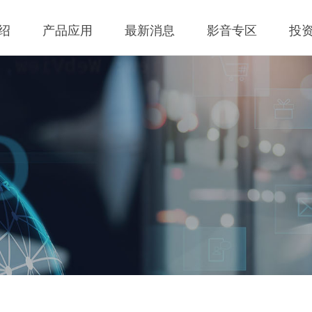
绍
产品应用
最新消息
影音专区
投
 无线充电成品
理
BLE
营业收入
交流-直流
股价查询
 无线充电成品
规
LED Driver
财务报告
低交流电压输入
历年股利分流
 TX 发射模组
核
Meter
法说会
公司发言人、代理
 TX 发射模组
事溝通情形
POE
股东会资讯
利害關係人關注議
通管道與回應情形
 TX 發射模組
Wall Switch
外部信箱(含利害關
 RX 接收模组
執行溝通情形
股務資訊