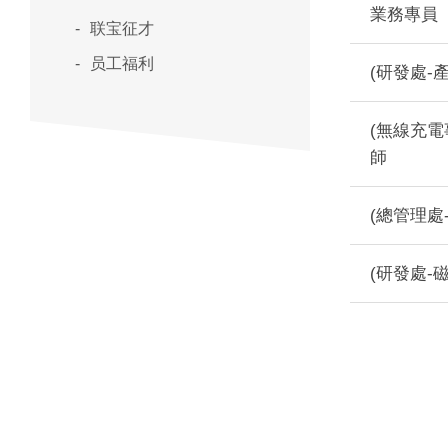
業務專員
联宝征才
员工福利
(研發處-
(無線充電
師
(總管理處
(研發處-