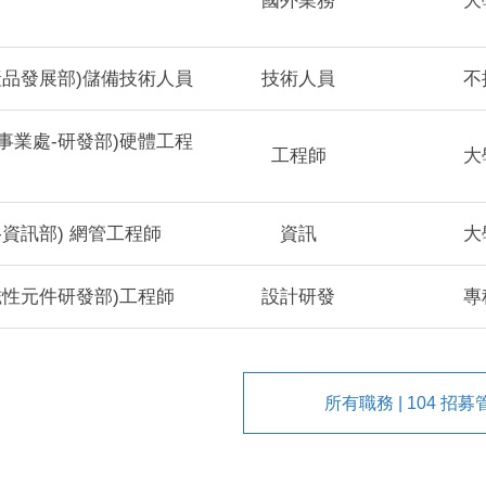
國外業務
大
產品發展部)儲備技術人員
技術人員
不
事業處-研發部)硬體工程
工程師
大
-資訊部) 網管工程師
資訊
大
磁性元件研發部)工程師
設計研發
專
所有職務 | 104 招募