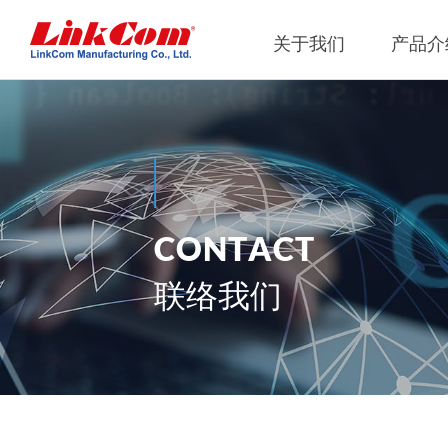
关于我们
产品介
网通
公司概况
Qi2.0
公司治
网络变压器
Qi1.x
重要内
C
O
N
T
A
C
T
电源磁性元件
Qi2.2
内部稽
电力綫通讯变压器
Qi2.0
獨立董
联络我们
噪音抑制
Qi1.x
射频磁性元件
Qi1.x
電感
平板變壓器