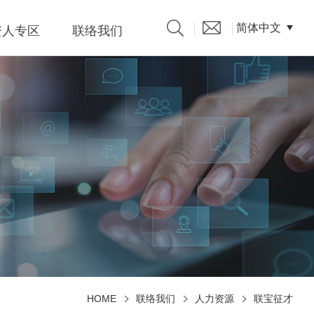
简体中文
资人专区
联络我们
产品型录
发言人
題、溝
係人)的
HOME
联络我们
人力资源
联宝征才