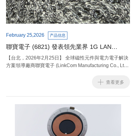
February 25,2026
产品信息
聯寶電子 (6821) 發表領先業界 1G LAN
Transformer 支援 200W 高功率 PoE，強攻低
【台北，2026年2月25日】 全球磁性元件與電力電子解決
軌衛星接收器市場
方案領導廠商聯寶電子 (LinkCom Manufacturing Co., Ltd.,
TPE: 6821)，今日宣布正式推出專為低軌衛星 (LEO) 地面
接收器開發的全新 1G LAN Transformer。該產品在維持
查看更多
1Gbps 高速數據傳輸的同時，具備領先業界的 200W PoE
(Power over Ethernet) 供電能力，並已開始提供樣品供全
球策略客戶測試，預計將為衛星通訊設備帶來革命性的效
能提升。
直擊 LEO 衛星終端「高功耗、小體積」痛點