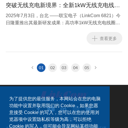
突破无线充电新境界：全新1kW无线充电线圈
正式发表
2025年7月3日，台北 ——联宝电子（LinkCom 6821）今
日隆重推出其最新研发成果：高功率1kW无线充电线圈模
组，专为高效能、可持续与灵活应用而设计。这项创新技
术不仅突破了无线充电的功率限制，更在设计弹性与环境
查看更多
友善方面树立新标竿。
01
02
03
04
05
为了提供您的最佳服务，本网站会在您的电脑
功能中设置并取用我们的 Cookie，如果您愿
意接受 Cookie 的写入，您可以在您的使用浏
网站地图
览器项中设置隐私权等级为高，可以拒绝
Cookie 的写入，但可能会导至网站某些功能