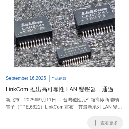
September 16,2025
产品信息
LinkCom 推出高可靠性 LAN 變壓器，通過
K.21 測試，強化 PoE 應用安全性
新北市，2025年9月11日 — 台灣磁性元件領導廠商 聯寶
電子（TPE,6821）LinkCom 宣布，其最新系列 LAN 變壓
器產品已通過 ITU-T K.21 測試，展現卓越的突波保護與電
氣可靠性，特別適用於 PoE（乙太網路供電）應用、工業
查看更多
交換器與電信設備。