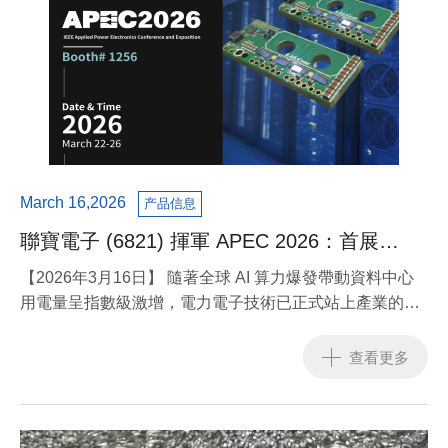
March 16,2026
产品信息
聯寶電子 (6821) 揮軍 APEC 2026：首展
1.6KW 4-phase buck 與 Matrix Inductor 技
【2026年3月16日】 隨著全球 AI 算力爆發帶動資料中心
術，強勢佈局 AI 高階電源生態系
用電量呈指數級激增，電力電子技術已正式站上產業的
「C 位」。全球磁性元件與電源解決方案領導廠商——聯
寶電子 (LinkCom TPE: 6821) 今日宣布，將於 2026 年美
查看更多
國應用電力電子大會 (APEC 2026) 中，強勢展出專為 AI
伺服器打造的 1.6KW 4-phase buck 降壓模組與矩陣式電
感 (Matrix Inductor) 前瞻技術。