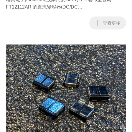
FT12112AR 的直流變壓器(DC/DC
Transformer)。本元件採用正激式(Forward)拓撲設計,主要
應用於乙太網供電(PoE)系統之
查看更多
後端電源轉換,以滿足系統對單通道 2A 偏壓及 120W 級別
的輸出需求。
FT12112AR 技術規格與特徵