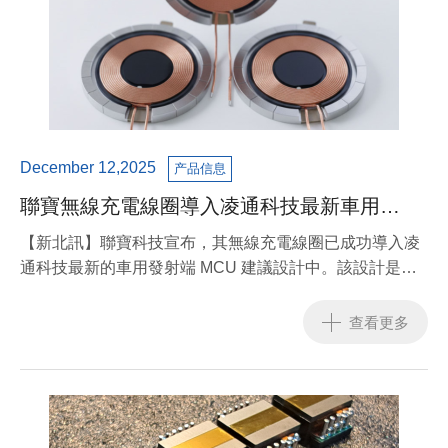
December 12,2025
产品信息
聯寶無線充電線圈導入凌通科技最新車用
MCU 設計，助力台廠首款 Qi 2.2 車載無線充
【新北訊】聯寶科技宣布，其無線充電線圈已成功導入凌
電晶片通過車規認證
通科技最新的車用發射端 MCU 建議設計中。該設計是台
灣首款符合 Qi 2.2 標準 的車載無線充電控制晶片，並已通
過 AEC-Q100 車規認證，正式進入全球車用市場的高規格
查看更多
供應鏈。