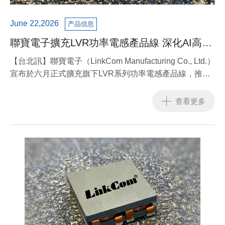
June 22,2026
产品信息
聯寶電子擴充LVR功率電感產品線 深化AI高效
能電源應用布局
【台北訊】聯寶電子（LinkCom Manufacturing Co., Ltd.）
宣布於六月正式擴充旗下LVR系列功率電感產品線，推出
新一代料號，進一步強化公司在高電流密度電源解決方案
的技術深度，並持續對應AI伺服器與高效能運算（HPC）
查看更多
市場快速成長的需求。