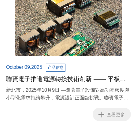
October 09,2025
产品信息
聯寶電子推進電源轉換技術創新 —— 平板變
壓器成為產業關鍵元件
新北市，2025年10月9日 —隨著電子設備對高功率密度與
小型化需求持續攀升，電源設計正面臨挑戰。聯寶電子宣
布其最新平板變壓器技術，憑藉體積縮減、效率提升與多
元應用優勢，逐步取代傳統繞線式變壓器，成為新一代電
查看更多
源轉換的核心解決方案。