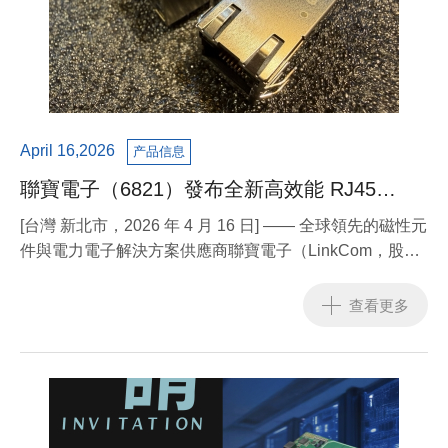
April 16,2026
产品信息
聯寶電子（6821）發布全新高效能 RJ45
ICM，完善 PoE 整合生態系，助力 AI 與網通
[台灣 新北市，2026 年 4 月 16 日] —— 全球領先的磁性元
升級
件與電力電子解決方案供應商聯寶電子（LinkCom，股票
代號：6821），今日正式宣布推出全新一代整合型網路連
接器模組（RJ45 Integrated Connector Module, ICM）。
查看更多
這不僅是產品線的擴充，更標誌著聯寶電子在
PoE（Power over Ethernet）應用領域已完成從「關鍵組
件」到「高度整合系統方案」的完整戰略佈局。