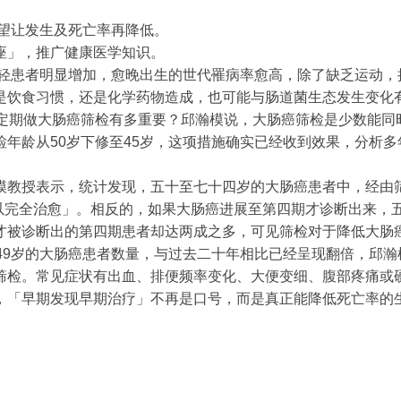
有望让发生及死亡率再降低。
座」，推广健康医学知识。
年轻患者明显增加，愈晚出生的世代罹病率愈高，除了缺乏运动
是饮食习惯，还是化学药物造成，也可能与肠道菌生态发生变化
，定期做大肠癌筛检有多重要？邱瀚模说，大肠癌筛检是少数能同
年龄从50岁下修至45岁，这项措施确实已经收到效果，分析
模教授表示，统计发现，五十至七十四岁的大肠癌患者中，经由
可以完全治愈」。相反的，如果大肠癌进展至第四期才诊断出来，五
才被诊断出的第四期患者却达两成之多，可见筛检对于降低大肠
49岁的大肠癌患者数量，与过去二十年相比已经呈现翻倍，邱
筛检。常见症状有出血、排便频率变化、大便变细、腹部疼痛或
，「早期发现早期治疗」不再是口号，而是真正能降低死亡率的