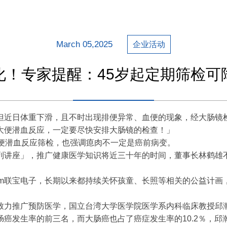
March 05,2025
企业活动
！专家提醒：45岁起定期筛检可
但近日体重下滑，且不时出现排便异常、血便的现象，经大肠镜
大便潜血反应，一定要尽快安排大肠镜的检查！」
粪便潜血反应筛检，也强调瘜肉不一定是癌前病变。
列讲座」，推广健康医学知识将近三十年的时间，董事长林鹤雄
Com联宝电子，长期以来都持续关怀孩童、长照等相关的公益计画
致力推广预防医学，国立台湾大学医学院医学系内科临床教授邱
癌发生率的前三名，而大肠癌也占了癌症发生率的10.2％，