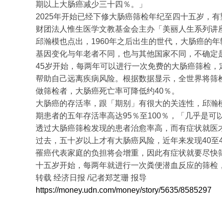
期以上大肠癌减少三十四％。」
2025年开始已经下修大肠癌筛检年纪至四十五岁，
财团法人惟生医学文教基金会主办「美丽人生系列讲
邱瀚模也点出，1960年之后出生的世代，大肠癌的
基因变化与年老者不同，也与其他国家不同，不确定
45岁开始，每两年可以进行一次免费的大肠癌筛检
帮助自己远离疾病风险。根据数据显示，全世界将筛检
做筛检者，大肠癌死亡率可降低约40％。
大肠癌的存活率，跟「期别」有很大的关连性，邱瀚
期患者的五年存活率高达95％至100％，「几乎是
透过大肠癌筛检发现的患者治愈率高，而有症状就医
过去，五十岁以上才有大肠癌风险，近年来发现40至
罹癌代表家庭的负担将会增重，因此有症状就要尽快
十五岁开始，每两年就进行一次粪便潜血反应的筛检
转载 经济日报 /记者郑芝珊 报导
https://money.udn.com/money/story/5635/8585297