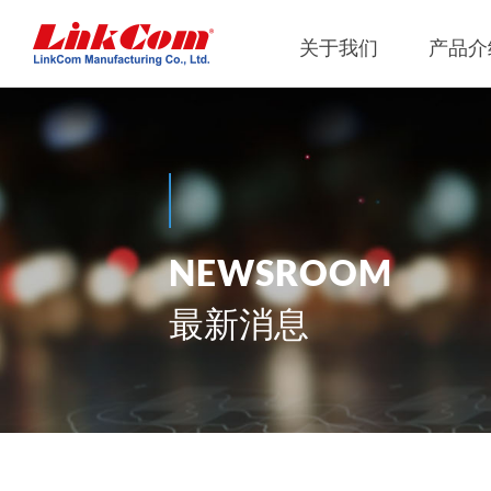
关于我们
产品介
网通
公司概况
Qi2.0
公司治
网络变压器
Qi1.x
重要内
N
E
W
S
R
O
O
M
电源磁性元件
Qi2.2
内部稽
电力綫通讯变压器
Qi2.0
獨立董
最新消息
噪音抑制
Qi1.x
射频磁性元件
Qi1.x
電感
平板變壓器