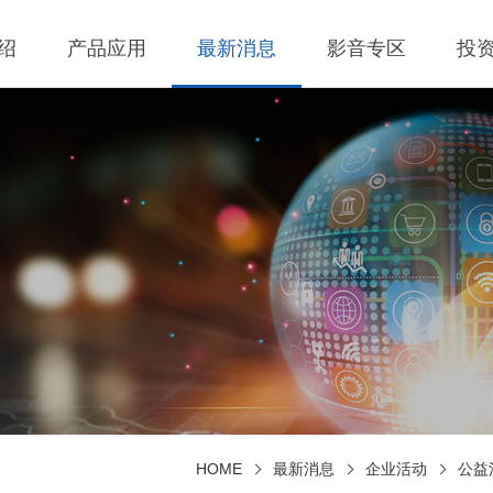
绍
产品应用
最新消息
影音专区
投
 无线充电成品
理
BLE
营业收入
交流-直流
股价查询
 无线充电成品
规
LED Driver
财务报告
低交流电压输入
历年股利分流
 TX 发射模组
核
Meter
法说会
公司发言人、代理
 TX 发射模组
事溝通情形
POE
股东会资讯
利害關係人關注議
通管道與回應情形
 TX 發射模組
Wall Switch
外部信箱(含利害關
 RX 接收模组
執行溝通情形
股務資訊
HOME
最新消息
企业活动
公益