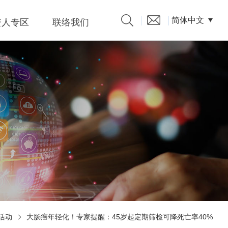
简体中文
资人专区
联络我们
产品型录
发言人
題、溝
係人)的
活动
大肠癌年轻化！专家提醒：45岁起定期筛检可降死亡率40%