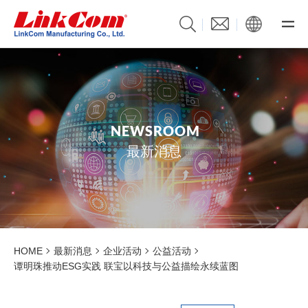
N
E
W
S
R
O
O
M
最新消息
HOME
最新消息
企业活动
公益活动
谭明珠推动ESG实践 联宝以科技与公益描绘永续蓝图