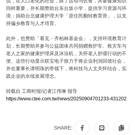
说，在人口老化的社会，除了运动与饮食，具备健康知识
同样重要，并长期赞助台东台坂小学，提供学习资源与环
境；捐助台北健康护理大学「原住民翻转教育营」，以支
持偏乡教育与人才培育。
此外，也赞助「看见・齐柏林基金会」，支持环境教育计
划，长期赞助并参与公益团体共同捐赠救护车、救灾车与
老人之家的健康护理床及沐浴机，关怀老人舒缓行动的不
便。这些行动显示联宝电子致力于将企业利润回馈社会，
并在董事长谭明珠的带领下，将科技与人文关怀结合，实
践企业的永续发展理念。
转载自 工商时报/记者江伟琳 报导
https://www.ctee.com.tw/news/20250904701233-431202
SHARE: