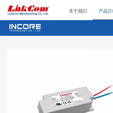
关于我们
产品介
网通
公司概况
Qi2.0
公司治
网络变压器
Qi1.x
重要内
电源磁性元件
Qi2.2
内部稽
电力綫通讯变压器
Qi2.0
獨立董
噪音抑制
Qi1.x
射频磁性元件
Qi1.x
電感
平板變壓器