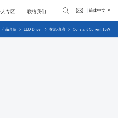
简体中文
资人专区
联络我们
产品介绍
LED Driver
交流-直流
Constant Current 15W
产品型录
发言人
題、溝
係人)的