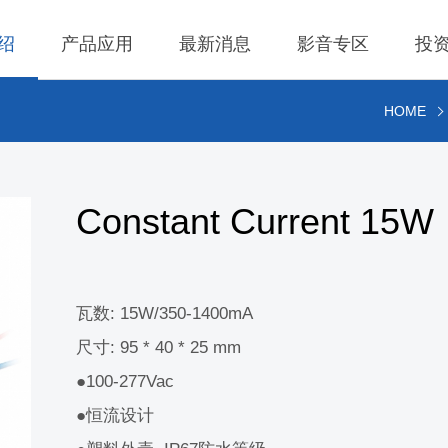
绍
产品应用
最新消息
影音专区
投
HOME
 无线充电成品
理
BLE
营业收入
交流-直流
股价查询
 无线充电成品
规
LED Driver
财务报告
低交流电压输入
历年股利分流
Constant Current 15W
 TX 发射模组
核
Meter
法说会
公司发言人、代理
 TX 发射模组
事溝通情形
POE
股东会资讯
利害關係人關注議
通管道與回應情形
瓦数: 15W/350-1400mA
 TX 發射模組
Wall Switch
外部信箱(含利害關
尺寸: 95 * 40 * 25 mm
 RX 接收模组
執行溝通情形
●100-277Vac
股務資訊
●恒流设计