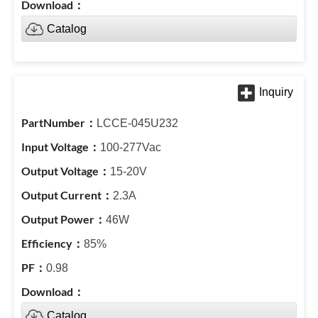
Catalog
LCCE-045U232
100-277Vac
15-20V
2.3A
46W
85%
0.98
Catalog