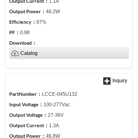
1.1A
46.2W
87%
0.98
Catalog
LCCE-045U132
100-277Vac
27-36V
1.3A
46.8W