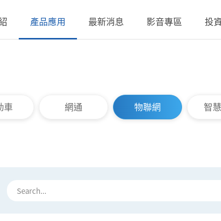
紹
產品應用
最新消息
影音專區
投
 無線充電成品
理
BLE
營業收入
交流-直流
股價查詢
 無線充電成品
規
LED Driver
財務報告
低交流電壓直入
歷年股利分派
動車
網通
物聯網
智
 TX 發射模組
核
Meter
法說會
聯絡窗口
 TX 發射模組
事溝通情形
POE
股東會資訊
利害關係人關注議
通管道與回應
TX 發射模組
Wall Switch
外部信箱(含利害關
RX 接收模組
執行溝通
股務資訊