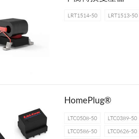
LRT1514-50
LRT1513-50
HomePlug®
LTC0508-50
LTC0389-50
LTC0586-50
LTC0626-50