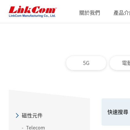
關於我們
產品介
通信變壓器
公司概況
Qi2.0
公司治
網路變壓器
Qi1.x
重要內
5G
電
電源磁性元件
Qi2.2
內部稽
電力線通訊變壓器
Qi2.0
獨立董
雜訊抑制磁性元件
Qi1.x 
射頻磁性元件
Qi1.x 
快速搜尋
電感
磁性元件
平板變壓器
Telecom