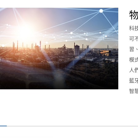
科
可
習
模
人
藍
智