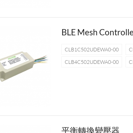
BLE Mesh Controll
CLB1C502UDEWA0-00
C
CLB4C502UDEWA0-00
C
平衡轉換變壓器