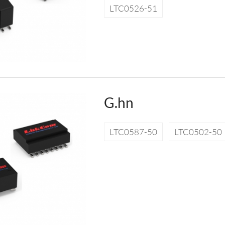
LTC0526-51
G.hn
LTC0587-50
LTC0502-50