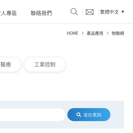
資人專區
聯絡我們
繁體中文
HOME
產品應用
物聯網
產品型錄
慧醫療
工業控制
題、溝
係人)的
送出查詢