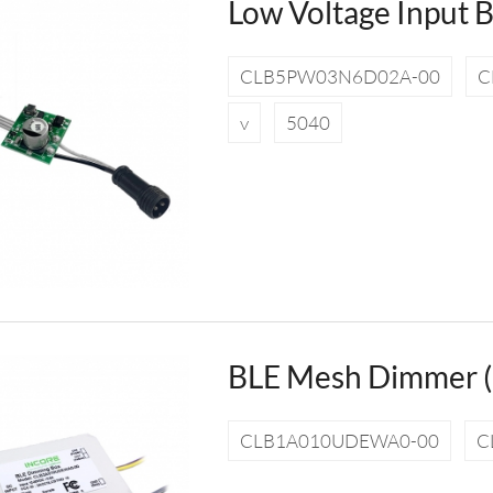
Low Voltage Input 
CLB5PW03N6D02A-00
C
v
5040
BLE Mesh Dimmer 
CLB1A010UDEWA0-00
C