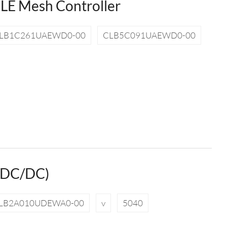
BLE Mesh Controller
LB1C261UAEWD0-00
CLB5C091UAEWD0-00
(DC/DC)
LB2A010UDEWA0-00
v
5040