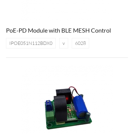
PoE-PD Module with BLE MESH Control
IPOE051N112BDX0
v
6028