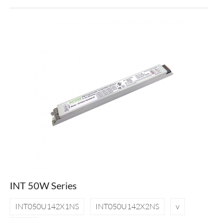
INT 50W Series
INT050U142X1NS
INT050U142X2NS
v