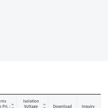
rns
Isolation
 Pri. :
Voltage
Download
Inquiry