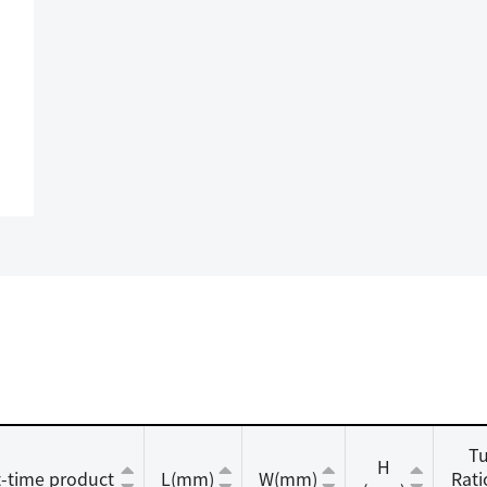
Tu
H
t-time product
L(mm)
W(mm)
Ratio