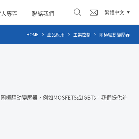
資人專區
聯絡我們
繁體中文
HOME
產品應用
工業控制
閘極驅動變壓器
產品型錄
題、溝
驅動變壓器，例如MOSFETS或IGBTs。我們提供許
係人)的