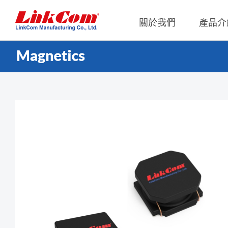
關於我們
產品介
通信變壓器
公司概況
Qi2.0
公司治
網路變壓器
Qi1.x
重要內
電源磁性元件
Qi2.2
內部稽
電力線通訊變壓器
Qi2.0
獨立董
雜訊抑制磁性元件
Qi1.x 
射頻磁性元件
Qi1.x 
電感
平板變壓器