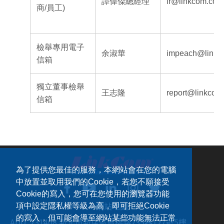
譚偉傑總經理
ir@linkcom.com
商/員工)
檢舉專用電子
余淑華
impeach@linkc
信箱
獨立董事檢舉
王志隆
report@linkcom
信箱
為了提供您最佳的服務，本網站會在您的電腦
中放置並取用我們的Cookie，若您不願接受
Cookie的寫入，您可在您使用的瀏覽器功能
網站地圖
項中設定隱私權等級為高，即可拒絕Cookie
的寫入，但可能會導至網站某些功能無法正常
ADD：
231408 新北市新店區寶橋路235巷127號5樓