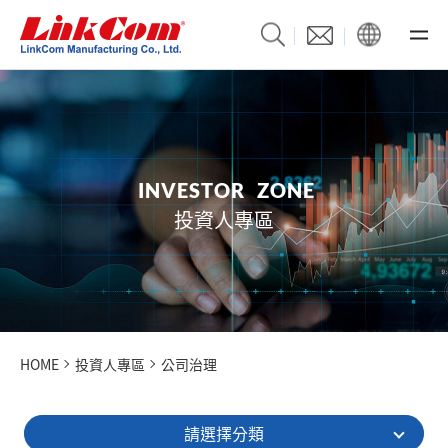
I
N
V
E
S
T
O
R
Z
O
N
E
投資人專區
HOME
投資人專區
公司治理
請選擇分類