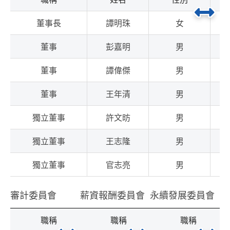
董事長
譚明珠
女
董事
彭嘉明
男
董事
譚偉傑
男
董事
王年清
男
獨立董事
許文昉
男
獨立董事
王志隆
男
獨立董事
官志亮
男
審計委員會
薪資報酬委員會
永續發展委員會
職稱
姓名
職稱
姓名
職稱