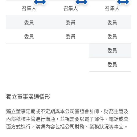
召集人
王志隆
召集人
許文昉
召集人
委員
許文昉
委員
王志隆
委員
委員
官志亮
委員
官志亮
委員
委員
委員
獨立董事溝通情形
獨立董事定期或不定期與本公司簽證會計師、財務主管及
內部稽核主管進行溝通，並視需要以電子郵件、電話或會
面方式進行，溝通內容包括公司財務、業務狀況等事宜。