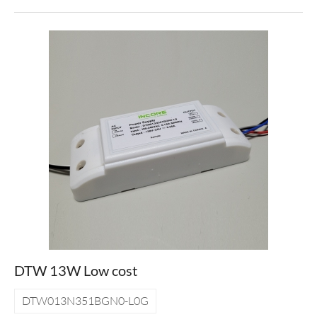
DTW 13W Low cost
DTW013N351BGN0-L0G