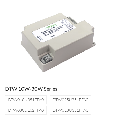
DTW 10W-30W Series
DTW010U351FFA0
DTW025U751FFA0
DTW030U102FFA0
DTW013U351FFA0