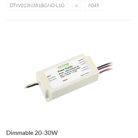
DTW013N351BGN0-L1G
v
6045
Dimmable 20-30W