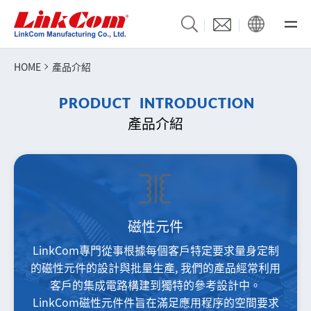
HOME
產品介紹
P
R
O
D
U
C
T
I
N
T
R
O
D
U
C
T
I
O
N
產品介紹
磁性元件
LinkCom專門從事根據每個客戶特定要求量身定制
的磁性元件的設計與批量生產, 我們的產品經常利用
客戶的集成電路構建到獨特的參考設計中。
LinkCom磁性元件件旨在滿足應用程序的空間要求