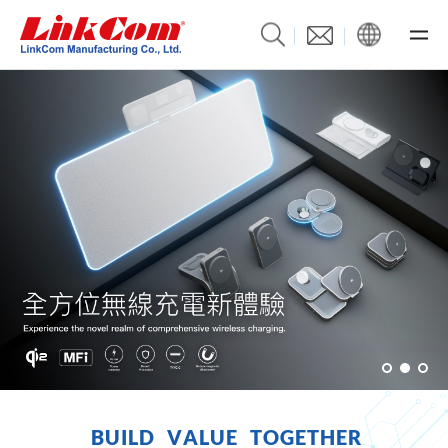
B
U
I
L
D
V
A
L
U
E
T
O
G
E
T
H
E
R