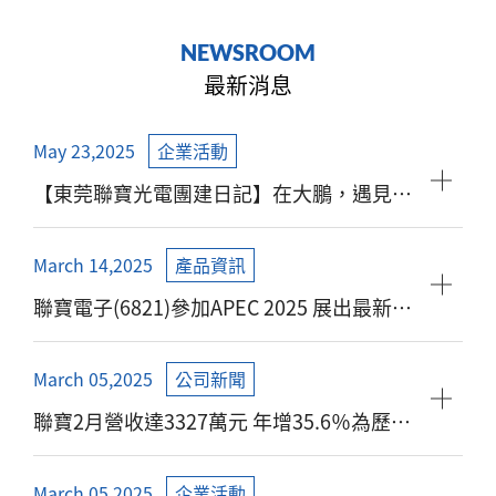
N
E
W
S
R
O
O
M
最新消息
May 23,2025
企業活動
【東莞聯寶光電團建日記】在大鵬，遇見更
棒的我們！
March 14,2025
產品資訊
聯寶電子(6821)參加APEC 2025 展出最新磁
性元件技術 展位2147熱烈邀請客戶與投資人
蒞臨體驗
March 05,2025
公司新聞
聯寶2月營收達3327萬元 年增35.6％為歷年
同期第三高
March 05,2025
企業活動