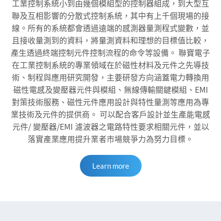
工業控制系統小到由幾個模組型的控制器組成，到大型互
聯及互相影響的分散式控制系統，其中有上千個現場的接
線。所有的系統都會透過遠端的感測器量測程式變數，並
且接收量測到的資料，將量測資料和理想的目標值比較，
產生透過終端控制元件控制流程的命令等設備。 聯寶電子
在工業控制系統的專業領域在於磁性材料及元件之先導技
術、制程與應用研究開發，主要研發方向涵蓋電力轉換用
磁性電感及變壓器元件與模組、無線傳輸關鍵模組、EMI
對策技術服務、磁性元件應用設計與特性量測等應用為專
業技術及元件的提供商。 可以配合客戶設計並生產能電感
元件/ 變壓器/EMI 濾波器之電路特性要求相關元件，並以
落實產業應用提升業者市場競爭力為努力目標。
Learn more